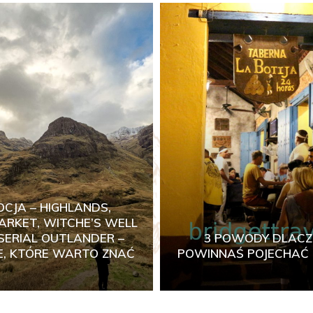
OCJA – HIGHLANDS,
RKET, WITCHE’S WELL
SERIAL OUTLANDER –
3 POWODY DLAC
E, KTÓRE WARTO ZNAĆ
POWINNAŚ POJECHAĆ 