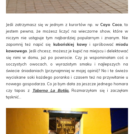
Jeśli zatrzymasz się w jednym z kurortów np. w
Cayo Coco
, to
jestem pewna, że możesz liczyć na wieczorne show, które w
niczym nie ustępuje tym najbardziej popularnym i znanym. Nie
zapomnij też napić się
kubańskiej kawy
i spróbować
miodu
kawowego
. Jeśli chcesz, możesz je kupić na miejscu i delektować
się nimi w domu, już po powrocie. Czy ja wspominałam coś o
soczystych owocach, o wyrazistym smaku i najlepszych na
świecie śniadaniach (przynajmniej w mojej opinii)? No i te świeżo
wyciskane soki każdego poranka i czasem też na przywitanie u
nowego gospodarza. Co ja bym dała za jeszcze jednego homara
czy tapas z
Taberna La Botija.
Rozmarzyłam się i zaczęłam
tęsknić…