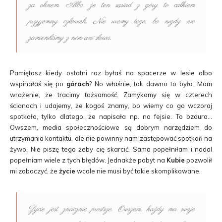
za oknem. Albo, że ten sąsiad z góry to całkiem
przyjemny człowiek. Nie wiemy tego, bo nigdy nie
zamieniliśmy z nim ani słowa.
Pamiętasz kiedy ostatni raz byłaś na spacerze w lesie albo
wspinałaś się po
górach
? No właśnie, tak dawno to było. Mam
wrażenie, że tracimy tożsamość. Zamykamy się w czterech
ścianach i udajemy, że kogoś znamy, bo wiemy co go wczoraj
spotkało, tylko dlatego, że napisała np. na fejsie. To bzdura…
Owszem, media społecznościowe są dobrym narzędziem do
utrzymania kontaktu, ale nie powinny nam zastępować spotkań na
żywo. Nie piszę tego żeby cię skarcić. Sama popełniłam i nadal
popełniam wiele z tych błędów. Jednakże pobyt na
Kubie
pozwolił
mi zobaczyć, że
życie
wcale nie musi być takie skomplikowane.
Życie jest znacznie prostsze. Owszem, każdy ma swoje