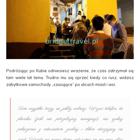
Podróżując po Kubie odniesiesz wrażenie, że czas zatrzymał się
tam wiele lat temu. Trudno mu się oprzeć kiedy co rusz, widzisz
zabytkowe samochody „szusujące” po ulicach miast i wsi.
Tam wszystko toczy się jakby wolniej. Wrzuć telefon do
plecaka (jeśli nie potrzebujesz nawigacji), nie szukaj
połączenia z internetem, zwolnij i chłoń otaczający cię
świat. Usiądź na progu domu zatrzymaj się na rogu ulicy