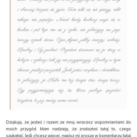
i obserwuj toczące się życie. Tam nikt się nie spieszy, nikt
nikogo nie popędza. Nawet kiedy kucharz uwija się w
kuchni i pot leje mu się z czoła, nie zobaczysz na jego
twarzy oznak stresu. Czas płynie jakby inaczej, wolniej.
Spróbuj i Ty zwolnić. Przestań stresować się że stoisz w
kolejce i czekasz,i tak jej nie przyspieszysz. Spróbuj w tym
chaosie znaleźć porządek. Jeśli jesteś cierpliwa i dociekliwa,
to zobaczysz, że Kuba ma też drugie dno, drugą twarz.
Czy przyjemniejszą niż tą, którą próbuje sprzedać
turystom, to już musisz sama ocenić.
Dziękuję, że jesteś i razem ze mną wracasz wspomnieniami do
moich przygód. Mam nadzieję, że znalazłaś tutaj to, czego
szukałaś. Jeśli chcesz więcej, napisz mi proszę w komentarzu tutaj