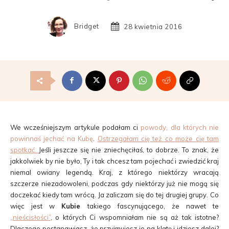
Bridget
28 kwietnia 2016
We wcześniejszym artykule podałam ci
powody, dla których nie
powinnaś jechać na Kubę
.
Ostrzegałam cię też co może cię tam
spotkać.
Jeśli jeszcze się nie zniechęciłaś, to dobrze. To znak, że
jakkolwiek by nie było, Ty i tak chcesz tam pojechać i zwiedzić kraj
niemal owiany legendą. Kraj, z którego niektórzy wracają
szczerze niezadowoleni, podczas gdy niektórzy już nie mogą się
doczekać kiedy tam wrócą. Ja zaliczam się do tej drugiej grupy. Co
więc jest w
Kubie
takiego fascynującego, że nawet te
„nieścisłości”
,
o których Ci wspomniałam nie są aż tak istotne?
Dlaczego postanawiasz, że przyjmujesz je na klatę i idziesz dalej?