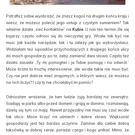
Potrafisz sobie wyobrazić, że znasz kogoś na drugim końcu kraju i
wiesz, że możesz polecić jego usługi z czystym sumieniem? Tak
właśnie działa „sieć kontaktów” na
Kubie
. U nas ten termin źle się
kojarzy, często odnosi się do nieczystej gry. Wcale tak być nie
musi. Jak każde narzędzie, tak i tu zależy jak go wykorzystasz.
Widziałam też sąsiadów przychodzących z drugiego końca ulicy
do moich gospodarzy po to, żeby zamienić dwa słowa. Często też
działa zasada: „Ty mi pomogłaś i ja Tobie pomogę i na odwrót.”
Może brzmi to trochę interesownie, ale wcale takie nie musi być.
Czy nie jest dobrze mieć znajomych, o których wiesz, że możesz
na nich liczyć? I czy ty nie chciałabyś im pomóc?
Odniosłam wrażenie, że tam ludzie żyją bardziej na zewnątrz.
Siadają w parku albo przed domem i grają w domino, rozmawiają,
dzielą się tym co mają. Nawet przyjezdny nie musi się czuć wcale
tak obco. Może liczyć na uśmiech i dobre słowo. Większość
gospodarzy jest też bardzo uczynna. Zamówi dla ciebie dobrą
taksówkę w dobrej cenie, poradzi czego i kogo unikać. Mimo, że