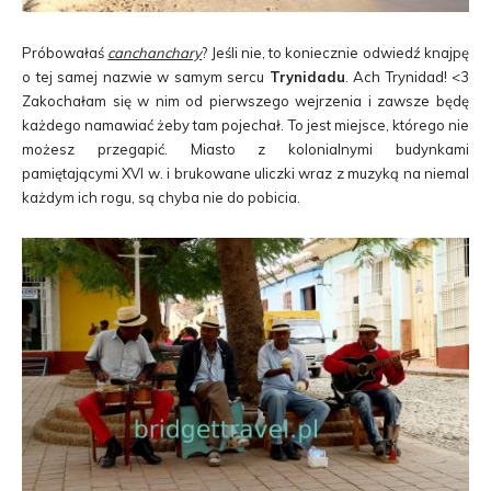
Próbowałaś
canchanchary
? Jeśli nie, to koniecznie odwiedź knajpę
o tej samej nazwie w samym sercu
Trynidadu
. Ach Trynidad! <3
Zakochałam się w nim od pierwszego wejrzenia i zawsze będę
każdego namawiać żeby tam pojechał. To jest miejsce, którego nie
możesz przegapić. Miasto z kolonialnymi budynkami
pamiętającymi XVI w. i brukowane uliczki wraz z muzyką na niemal
każdym ich rogu, są chyba nie do pobicia.