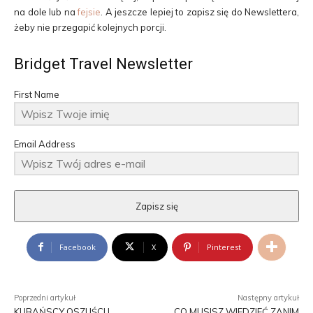
na dole lub na
fejsie
. A jeszcze lepiej to zapisz się do Newslettera,
żeby nie przegapić kolejnych porcji.
Bridget Travel Newsletter
First Name
Email Address
Zapisz się
Facebook
X
Pinterest
Poprzedni artykuł
Następny artykuł
KUBAŃSCY OSZUŚCI I
CO MUSISZ WIEDZIEĆ ZANIM