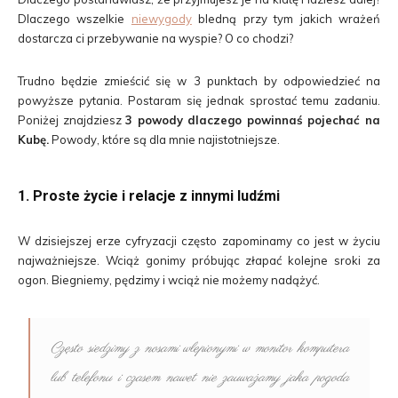
Dlaczego wszelkie
niewygody
bledną przy tym jakich wrażeń
dostarcza ci przebywanie na wyspie? O co chodzi?
Trudno będzie zmieścić się w 3 punktach by odpowiedzieć na
powyższe pytania. Postaram się jednak sprostać temu zadaniu.
Poniżej znajdziesz
3 powody dlaczego powinnaś pojechać na
Kubę.
Powody, które są dla mnie najistotniejsze.
1. Proste życie i relacje z innymi ludźmi
W dzisiejszej erze cyfryzacji często zapominamy co jest w życiu
najważniejsze. Wciąż gonimy próbując złapać kolejne sroki za
ogon. Biegniemy, pędzimy i wciąż nie możemy nadążyć.
Często siedzimy z nosami wlepionymi w monitor komputera
lub telefonu i czasem nawet nie zauważamy jaka pogoda