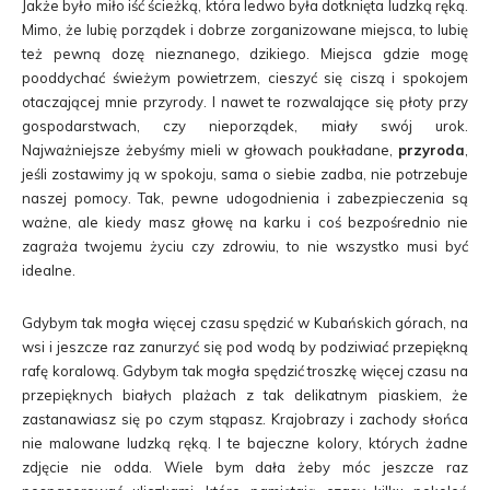
Jakże było miło iść ścieżką, która ledwo była dotknięta ludzką ręką.
Mimo, że lubię porządek i dobrze zorganizowane miejsca, to lubię
też pewną dozę nieznanego, dzikiego. Miejsca gdzie mogę
pooddychać świeżym powietrzem, cieszyć się ciszą i spokojem
otaczającej mnie przyrody. I nawet te rozwalające się płoty przy
gospodarstwach, czy nieporządek, miały swój urok.
Najważniejsze żebyśmy mieli w głowach poukładane,
przyroda
,
jeśli zostawimy ją w spokoju, sama o siebie zadba, nie potrzebuje
naszej pomocy. Tak, pewne udogodnienia i zabezpieczenia są
ważne, ale kiedy masz głowę na karku i coś bezpośrednio nie
zagraża twojemu życiu czy zdrowiu, to nie wszystko musi być
idealne.
Gdybym tak mogła więcej czasu spędzić w Kubańskich górach, na
wsi i jeszcze raz zanurzyć się pod wodą by podziwiać przepiękną
rafę koralową. Gdybym tak mogła spędzić troszkę więcej czasu na
przepięknych białych plażach z tak delikatnym piaskiem, że
zastanawiasz się po czym stąpasz. Krajobrazy i zachody słońca
nie malowane ludzką ręką. I te bajeczne kolory, których żadne
zdjęcie nie odda. Wiele bym dała żeby móc jeszcze raz