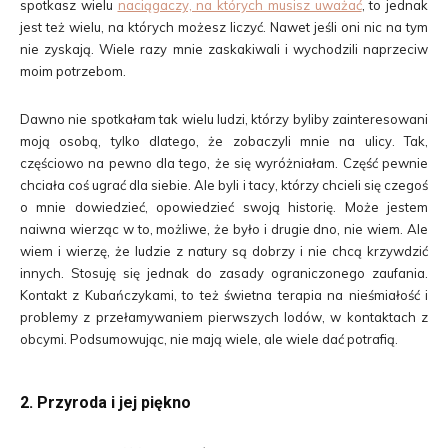
spotkasz wielu
naciągaczy, na których musisz uważać
,
to jednak
jest też wielu, na których możesz liczyć. Nawet jeśli oni nic na tym
nie zyskają. Wiele razy mnie zaskakiwali i wychodzili naprzeciw
moim potrzebom.
Dawno nie spotkałam tak wielu ludzi, którzy byliby zainteresowani
moją osobą, tylko dlatego, że zobaczyli mnie na ulicy. Tak,
częściowo na pewno dla tego, że się wyróżniałam. Część pewnie
chciała coś ugrać dla siebie. Ale byli i tacy, którzy chcieli się czegoś
o mnie dowiedzieć, opowiedzieć swoją historię. Może jestem
naiwna wierząc w to, możliwe, że było i drugie dno, nie wiem. Ale
wiem i wierzę, że ludzie z natury są dobrzy i nie chcą krzywdzić
innych. Stosuję się jednak do zasady ograniczonego zaufania.
Kontakt z Kubańczykami, to też świetna terapia na nieśmiałość i
problemy z przełamywaniem pierwszych lodów, w kontaktach z
obcymi. Podsumowując, nie mają wiele, ale wiele dać potrafią.
2. Przyroda i jej piękno