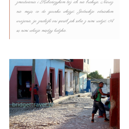
zmartwienia i Kubańczykom też ich nie brakuje. Nieraz
nie mają co do garnka włożyć. Jednakże odniosłam
wrażenie, że znaleźli oni sposób jak sobie z nimi radzić. A
są nimi relacje między ludzkie.