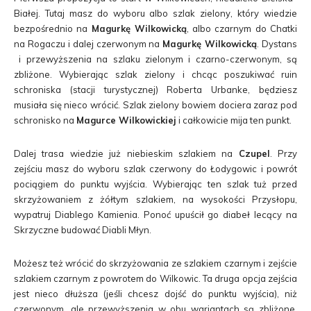
Białej. Tutaj masz do wyboru albo szlak zielony, który wiedzie
bezpośrednio na
Magurkę Wilkowicką
, albo czarnym do Chatki
na Rogaczu i dalej czerwonym na
Magurkę Wilkowicką
. Dystans
i przewyższenia na szlaku zielonym i czarno-czerwonym, są
zbliżone. Wybierając szlak zielony i chcąc poszukiwać ruin
schroniska (stacji turystycznej) Roberta Urbanke, będziesz
musiała się nieco wrócić. Szlak zielony bowiem dociera zaraz pod
schronisko na
Magurce Wilkowickiej
i całkowicie mija ten punkt.
Dalej trasa wiedzie już niebieskim szlakiem na
Czupel
. Przy
zejściu masz do wyboru szlak czerwony do Łodygowic i powrót
pociągiem do punktu wyjścia. Wybierając ten szlak tuż przed
skrzyżowaniem z żółtym szlakiem, na wysokości Przysłopu,
wypatruj Diablego Kamienia. Ponoć upuścił go diabeł lecący na
Skrzyczne budować Diabli Młyn.
Możesz też wrócić do skrzyżowania ze szlakiem czarnym i zejście
szlakiem czarnym z powrotem do Wilkowic. Ta druga opcja zejścia
jest nieco dłuższa (jeśli chcesz dojść do punktu wyjścia), niż
czerwonym, ale przewyższenia w obu wariantach są zbliżone.