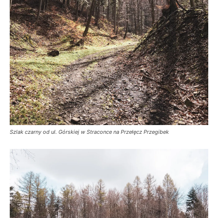
Szlak czarny od ul. Górskiej w Straconce na Przełęcz Przegibek