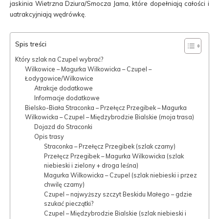
jaskinia Wietrzna Dziura/Smocza Jama, które dopełniają całości i
uatrakcyjniają wędrówkę.
Spis treści
Który szlak na Czupel wybrać?
Wilkowice – Magurka Wilkowicka – Czupel –
Łodygowice/Wilkowice
Atrakcje dodatkowe
Informacje dodatkowe
Bielsko-Biała Straconka – Przełęcz Przegibek – Magurka
Wilkowicka – Czupel – Międzybrodzie Bialskie (moja trasa)
Dojazd do Straconki
Opis trasy
Straconka – Przełęcz Przegibek (szlak czarny)
Przełęcz Przegibek – Magurka Wilkowicka (szlak
niebieski i zielony + droga leśna)
Magurka Wilkowicka – Czupel (szlak niebieski i przez
chwilę czarny)
Czupel – najwyższy szczyt Beskidu Małego – gdzie
szukać pieczątki?
Czupel – Międzybrodzie Bialskie (szlak niebieski i