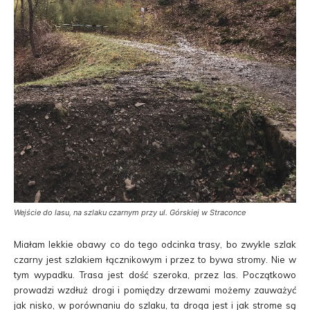
Wejście do lasu, na szlaku czarnym przy ul. Górskiej w Straconce
Miałam lekkie obawy co do tego odcinka trasy, bo zwykle szlak
czarny jest szlakiem łącznikowym i przez to bywa stromy. Nie w
tym wypadku. Trasa jest dość szeroka, przez las. Początkowo
prowadzi wzdłuż drogi i pomiędzy drzewami możemy zauważyć
jak nisko, w porównaniu do szlaku, ta droga jest i jak strome są