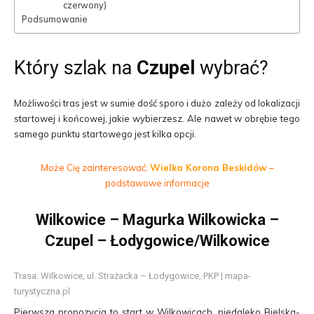
czerwony)
Podsumowanie
Który szlak na
Czupel
wybrać?
Możliwości tras jest w sumie dość sporo i dużo zależy od lokalizacji
startowej i końcowej, jakie wybierzesz. Ale nawet w obrębie tego
samego punktu startowego jest kilka opcji.
Może Cię zainteresować:
Wielka Korona Beskidów
–
podstawowe informacje
Wilkowice – Magurka Wilkowicka –
Czupel – Łodygowice/Wilkowice
Trasa: Wilkowice, ul. Strażacka – Łodygowice, PKP | mapa-
turystyczna.pl
Pierwsza propozycja to start w Wilkowicach, niedaleko Bielska-