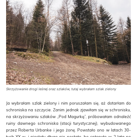
Skrzyżowanie drogi leśnej oraz szlaków, tutaj wybrałam szlak zielony
Ja wybrałam szlak zielony i nim poruszałam się, aż dotarłam do
schroniska na szczycie. Zanim jednak zjawiłam się w schronisku,
na skrzyżowaniu szlaków „Pod Magurką”, próbowałam odnaleźć
ruiny dawnego schroniska (stacji turystycznej), wybudowanego
przez Roberta Urbanke i jego żonę. Powstało ono w latach 30-
tych XX w. i niestety długo nie postało, bo spłonęło w 2 lata po