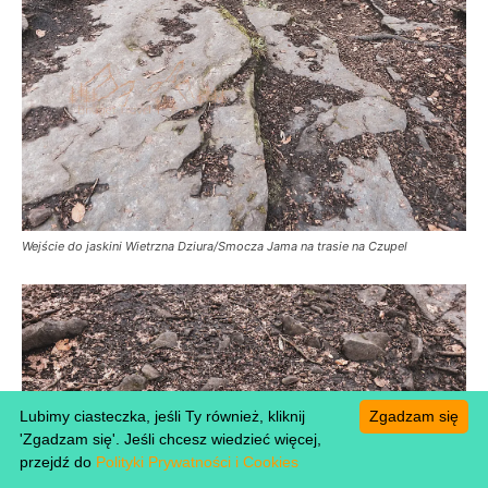
Wejście do jaskini Wietrzna Dziura/Smocza Jama na trasie na Czupel
Lubimy ciasteczka, jeśli Ty również, kliknij
Zgadzam się
'Zgadzam się'. Jeśli chcesz wiedzieć więcej,
przejdź do
Polityki Prywatności i Cookies