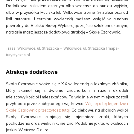
Dodatkowo, szlakiem czarnym albo wracasz do punktu wyjścia,
albo w przysiółku Huciska lub Wilkowice Górne (w zależności od
linii autobusu i terminu wycieczki) możesz wsiąść w autobus
powrotny do Bielska Białej. Wybierając zejście szlakiem czarnym,
na trasie masz jeszcze dodatkową atrakcję – Skałę Czarownic.
Trasa: Wilkowice, ul. Strażacka – Wilkowice, ul. Strażacka | mapa-
turystyczna.pl
Atrakcje dodatkowe
Skała Czarownic wiąże się z XIX w. legendą o lokalnym zbójniku,
który skumał się z dwiema znachorkami i razem okradali
miejscowy kościół i mieszkańców. To właśnie w tym miejscu zostali
przyłapani przez zabłąkanego wędrowca.
Więcej o tej legendzie i
Skale Czarownic przeczytasz tutaj.
Co ciekawe, na skałach wokół
Skały Czarownic znajdują się tajemnicze znaki, których
pochodzenia oraz wieku nikt nie zna. Podobnie jak te, w okolicach
jaskini Wietrzna Dziura.