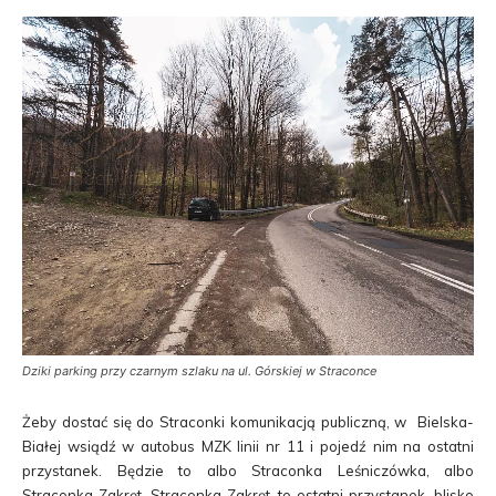
Dziki parking przy czarnym szlaku na ul. Górskiej w Straconce
Żeby dostać się do Straconki komunikacją publiczną, w Bielska-
Białej wsiądź w autobus MZK linii nr 11 i pojedź nim na ostatni
przystanek. Będzie to albo Straconka Leśniczówka, albo
Straconka Zakręt. Straconka Zakręt, to ostatni przystanek, blisko