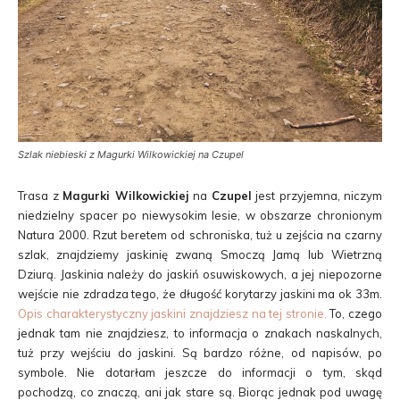
Szlak niebieski z Magurki Wilkowickiej na Czupel
Trasa z
Magurki Wilkowickiej
na
Czupel
jest przyjemna, niczym
niedzielny spacer po niewysokim lesie, w obszarze chronionym
Natura 2000. Rzut beretem od schroniska, tuż u zejścia na czarny
szlak, znajdziemy jaskinię zwaną Smoczą Jamą lub Wietrzną
Dziurą. Jaskinia należy do jaskiń osuwiskowych, a jej niepozorne
wejście nie zdradza tego, że długość korytarzy jaskini ma ok 33m.
Opis charakterystyczny jaskini znajdziesz na tej stronie.
To, czego
jednak tam nie znajdziesz, to informacja o znakach naskalnych,
tuż przy wejściu do jaskini. Są bardzo różne, od napisów, po
symbole. Nie dotarłam jeszcze do informacji o tym, skąd
pochodzą, co znaczą, ani jak stare są. Biorąc jednak pod uwagę