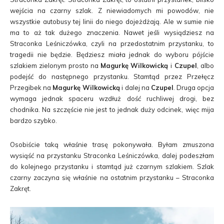
wejścia na czarny szlak. Z niewiadomych mi powodów, nie
wszystkie autobusy tej linii do niego dojeżdżają. Ale w sumie nie
ma to aż tak dużego znaczenia. Nawet jeśli wysiądziesz na
Straconka Leśniczówka, czyli na przedostatnim przystanku, to
tragedii nie będzie. Będziesz miała jednak do wyboru pójście
szlakiem zielonym prosto na
Magurkę Wilkowicką
i
Czupel
, albo
podejść do następnego przystanku. Stamtąd przez Przełęcz
Przegibek na
Magurkę Wilkowicką
i dalej na
Czupel
. Druga opcja
wymaga jednak spaceru wzdłuż dość ruchliwej drogi, bez
chodnika. Na szczęście nie jest to jednak duży odcinek, więc mija
bardzo szybko.
Osobiście taką właśnie trasę pokonywała. Byłam zmuszona
wysiąść na przystanku Straconka Leśniczówka, dalej podeszłam
do kolejnego przystanku i stamtąd już czarnym szlakiem. Szlak
czarny zaczyna się właśnie na ostatnim przystanku – Straconka
Zakręt.