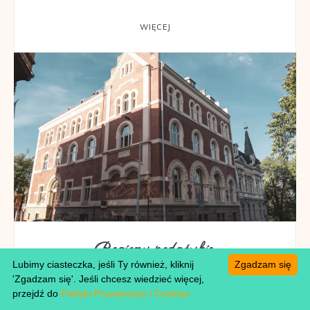
WIĘCEJ
Regiony podgórskie
Lubimy ciasteczka, jeśli Ty również, kliknij
Zgadzam się
BIELSKO-BIAŁA: ATRAKCJE, GÓRY, FIAT
'Zgadzam się'. Jeśli chcesz wiedzieć więcej,
126P, REKSIO I MURALE (PRZEWODNIK)
przejdź do
Polityki Prywatności i Cookies