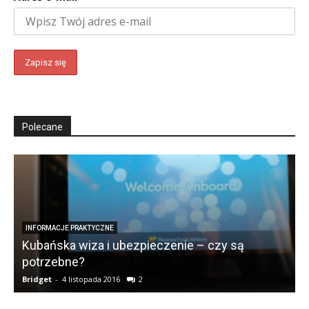
Polecane
INFORMACJE PRAKTYCZNE
Kubańska wiza i ubezpieczenie – czy są
potrzebne?
Bridget
-
4 listopada 2016
2
B